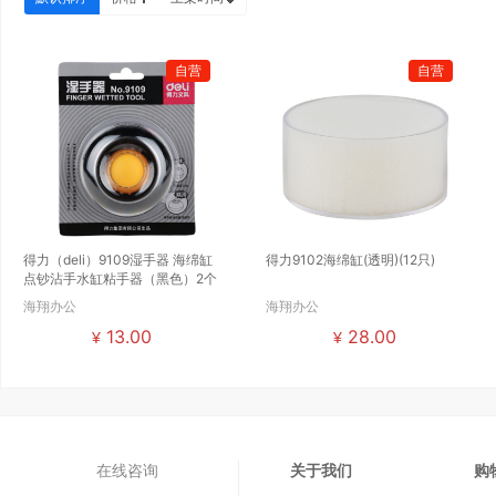
自营
自营
得力（deli）9109湿手器 海绵缸
得力9102海绵缸(透明)(12只)
点钞沾手水缸粘手器（黑色）2个
海翔办公
海翔办公
13.00
28.00
¥
¥
在线咨询
关于我们
购