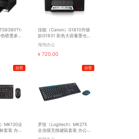
S8380Tt-
佳能（Canon）G1810升级
彩色喷墨多功
款G1831 彩色大容量墨仓式
喷墨打印机 ...
海翔办公
720.00
¥
自营
自营
h）MK120企
罗技（Logitech）MK275
标套装 办公
企业级无线键鼠套装 办公鼠
标键盘套装 电...