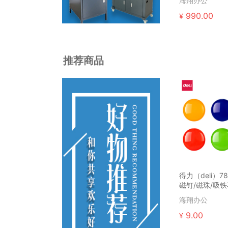
海翔办公
990.00
¥
推荐商品
得力（deli）7
磁钉/磁珠/吸铁
海翔办公
9.00
¥