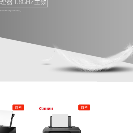
接入设备
无线网络设备
机柜
螺线本
便签
活页本
软抄本
凭证
回墨日期印
触控笔
卷纸
充电器/数据线
脸盆
桌布
电源线
清洁工具
台灯
温湿度计
自封袋
记事贴/便利贴
发热垫
/藤制类似材料沙发类
竹制沙发类
单
自营
自营