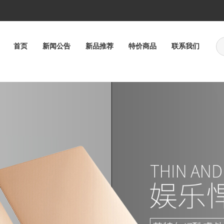
首页
新闻公告
新品推荐
特价商品
联系我们
投影/幕布
企业级路由器
通用台式计算机
圆珠笔
电视机
记号笔
翻页笔
摄像机
家用路由器
台式一体机
白板笔
录音笔
铅笔
功放机
台式图形工作站
荧光笔
蓝光/DVD播放机
笔芯
定制台式电
活动
放设备
勾线笔
话筒
马克笔（记号笔）
扩音设备
会议、广播及音乐欣赏系统
签字笔
墨水墨汁
录音机
机
智能锁
移动图形工作站
机械锁
通用便携式计算机
平板式电脑
备
资料册
壁挂式空调
档案袋
柜式空调
名片盒
板夹
空气净化器
会议包
加湿器
复写垫板
除湿机
收纳盒
文件夹
吊挂夹
事务包
文件袋
名片册/夹
油墨
键盘
监控摄像头
空气开关
衍纸工具套装
扫描枪
数字硬盘录像机
移动存储
手工纸
鼠标垫
监视器
光盘
电源适配器
包
电水壶
计算机硬盘
电风扇
计算机内存
洗衣机
鼠标
冰箱（冷柜）
微波炉
电饭
洗碗机
修正带/液
吸油烟机
号码机
燃气灶
装订夹
冷藏柜
起钉机
复写纸
回形针
系统
有线网卡
色带架
高拍仪
文房四宝
色带芯
无线网卡
扫描仪
填色绘本
素描本
颜料
画笔
画板
水
包书纸/包书膜
书包/背包
阅读架
铅笔盒/笔袋
订书钉
液晶显示器
LED显示屏
触控一体机
电子白板
夹
三针一钉
文件筐
文具套装
印章/印章垫
计算器
仪
传真机
复印纸
篮球
录音电话机
足球
打印纸
乒乓球
相片纸/喷墨纸
普通电话机
羽毛球
网球
彩色复印纸/云彩纸
排球
收
便笺盒
胶带座
笔筒
机架式服务器
塔式服务器
（UPS）
棋牌
跳绳
哑铃
毽子
飞镖盘
游泳
握力器
臂
文具胶带
封箱胶带
泡棉胶带
双面胶带
美纹胶带