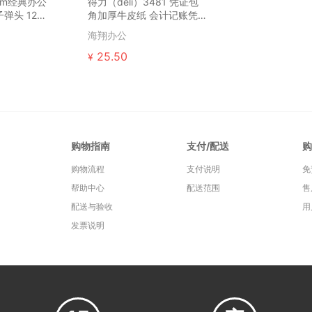
5mm经典办公
得力（deli）3481 凭证包
弹头 12支/
角加厚牛皮纸 会计记账凭证
装订封皮封底记账...
海翔办公
25.50
¥
购物指南
支付/配送
购
购物流程
支付说明
免
帮助中心
配送范围
售
配送与验收
用
发票说明