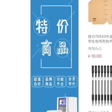
得力70550牛
学生包书壳包
(黄)(10张牛皮
海翔办公
10.00
¥