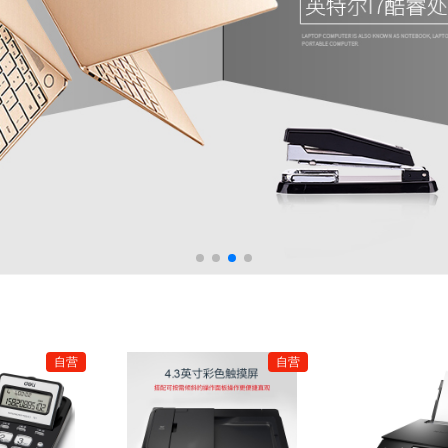
乳胶水
警示胶带
胶带
备
打印机
光传输设备
多功能一体机
网络检测设备
复印机
负载均衡设备
速印机
网络管理及
缝线本/胶装本
奖状
口取纸
信封
笔记本
胶套本
证书
账本
装订本
信纸
单据
硬抄本
手提金库/收银箱
多功能工具
充电宝
插排
小黑板/荧光黑板
海绵缸
材
相机器材
数字照相机
相机镜头
湿巾
打气筒
暖水壶
电线
水桶
毛巾
雨具
绳子
杯子（含纸杯）
地球仪
健康秤
放大镜
清洁洗涤用品
碎纸机
塑封机
装订机
胶装机
切纸机
折页机
电池
办公日杂
卡包
抽纸
地图
检测仪
日期印
金属骨架沙发类
查询机
叫号机
木骨架沙发类
云终端
塑料沙发类
藤沙发类
竹制
国旗
会议设备
枕巾
毛巾被
毯子
床罩
被罩
枕套
被面
床褥
防护服
隔离衣
口罩
自营
自营
碗
勺子
筷子
盘子
碟子