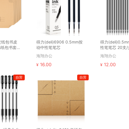
皮纸包书皮
得力(deli)6906 0.5mm按
得力(deli)0.
书纸包书套
动中性笔笔芯
性笔笔芯 20支/
纸包书皮)
海翔办公
海翔办公
16.00
12.00
¥
¥
自营
自营