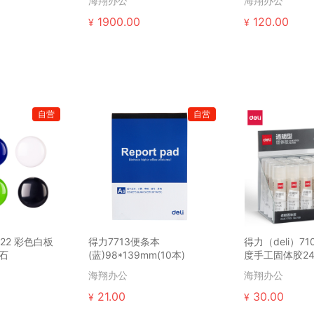
海翔办公
海翔办公
1900.00
120.00
¥
¥
自营
自营
822 彩色白板
得力7713便条本
得力（deli）71
石
(蓝)98*139mm(10本)
度手工固体胶2
海翔办公
海翔办公
21.00
30.00
¥
¥