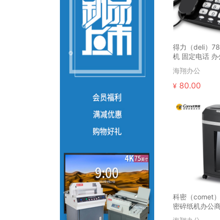
得力（deli）7
机 固定电话 办
屏幕 免电池(
海翔办公
80.00
¥
科密（comet
密碎纸机办公商
文件粉碎机2*7m