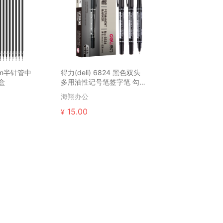
5mm半针管中
得力(deli) 6824 黑色双头
盒
多用油性记号笔签字笔 勾线
笔会议笔马克...
海翔办公
15.00
¥