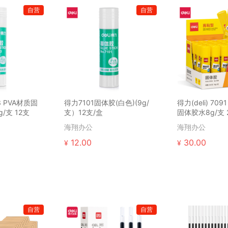
自营
自营
03 PVA材质固
得力7101固体胶(白色)(9g/
得力(deli) 70
/支 12支
支）12支/盒
固体胶水8g/支 
海翔办公
海翔办公
12.00
30.00
¥
¥
自营
自营