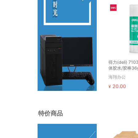
得力(deli) 71
体胶水/胶棒36g
海翔办公
20.00
¥
特价商品