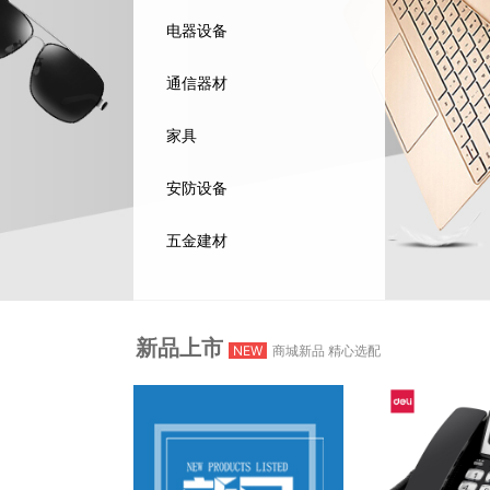
健身车
胶
白胶
电器设备
文印设备
网络专用设
会议椅
智力文具
本册/便签
通信器材
皮面本
保险柜
书柜
家具
办公生活
照相机及器
保密柜
头绳
安防设备
钟表
印后设备
衣橱
手电
五金建材
终端设备
沙发
会议展示
床上用品
新品上市
NEW
商城新品 精心选配
防疫物品
餐具