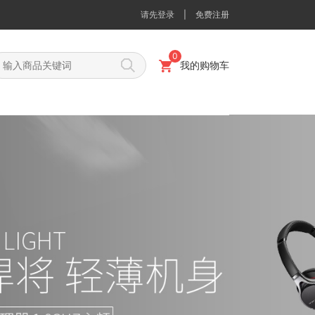
请先登录
|
免费注册
0
我的购物车
脑
铅芯
音响
活动铅笔
家庭影院
钢笔
视频处理器
油漆笔
录放音机
台笔
收音机
证件套
电暖器
拉链袋系列
抽杆/报告夹
档案盒
线缆
耳麦
视频会议
音箱
光盘刻录
煲
热水器
饮水机
净水器
消毒柜
收纳整理
卷笔刀
橡皮
书立
尺子
粉纸
大头针
印台（印油）
订书机
剪刀
美
尺/卷尺
打孔机
橡皮筋
标价机/耗材
银纸
力器
跑步机
多功能训练器
踏步器
电工胶带
封箱器
胶水
固体胶
强力