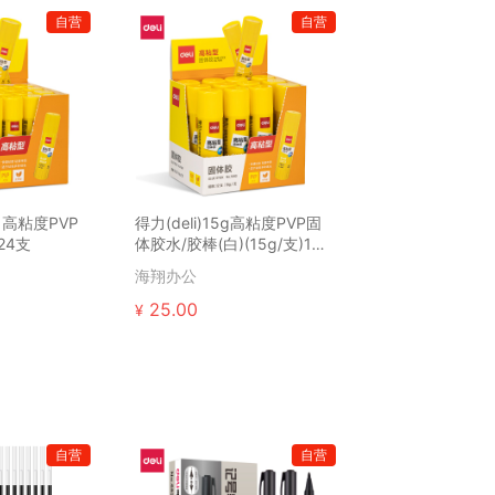
自营
自营
91 高粘度PVP
得力(deli)15g高粘度PVP固
24支
体胶水/胶棒(白)(15g/支)12
支
海翔办公
25.00
¥
自营
自营