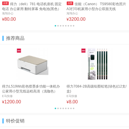
得力（deli）781 电话机座机 固定
佳能（Canon） TS9580彩色照片
电话 办公家用 翻转屏幕 免电池(黑色）
A3打印机家用小型办公双面无线
海翔办公
海翔办公
80.00
3200.00
¥
¥
推荐商品
得力L519Ws彩色喷墨多功能一体机办
得力7084-2B高级绘图铅笔(绿色)(12支/
公家用小型无线远程高清（浅咖色）
盒)
E马快修
E马快修
1200.00
8.00
¥
¥
特价促销