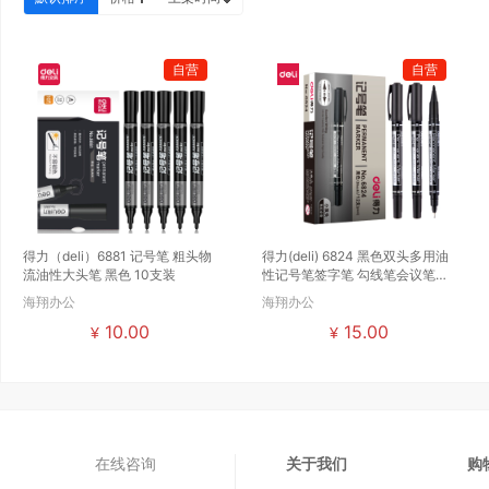
自营
自营
得力（deli）6881 记号笔 粗头物
得力(deli) 6824 黑色双头多用油
流油性大头笔 黑色 10支装
性记号笔签字笔 勾线笔会议笔马
克...
海翔办公
海翔办公
10.00
15.00
¥
¥
在线咨询
关于我们
购