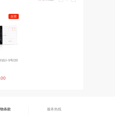
自营
(白)-5号(20
.00
物条款
服务热线