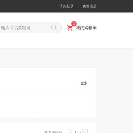
请先登录
|
免费注册
0
我的购物车
更多
1 / 1
共
4
件商品
<
>