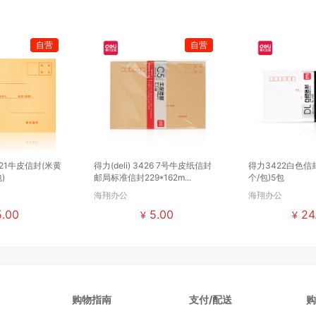
自营
自营
421牛皮信封(米黄
得力(deli) 3426 7号牛皮纸信封
得力3422白色信封
)
邮局标准信封229*162m...
个/包)5包
海翔办公
海翔办公
.00
5.00
24
¥
¥
购物指南
支付/配送
购