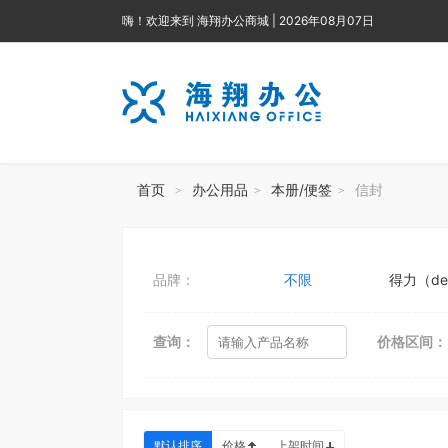
嗨！欢迎来到 海翔办公商城 | 2026年08月07日
首页
办公用品
本册/便签
信封
>
>
>
品牌：
不限
得力（del
查询：
价格区间：
默认排序
价格
上架时间