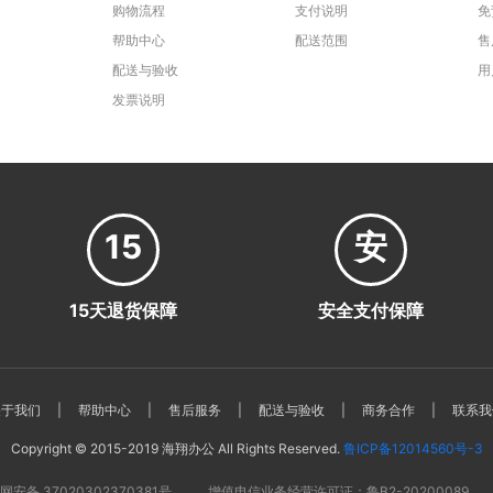
购物流程
支付说明
免
帮助中心
配送范围
售
配送与验收
用
发票说明
15
安
15天退货保障
安全支付保障
关于我们
|
帮助中心
|
售后服务
|
配送与验收
|
商务合作
|
联系我
Copyright © 2015-2019 海翔办公 All Rights Reserved.
鲁ICP备12014560号-3
网安备 37020302370381号
增值电信业务经营许可证：鲁B2-20200089