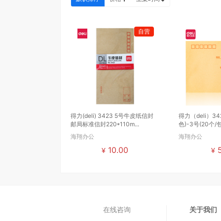
自营
得力(deli) 3423 5号牛皮纸信封
得力（deli）3
邮局标准信封220*110m...
色)-3号(20个/包
海翔办公
海翔办公
10.00
5
¥
¥
在线咨询
关于我们