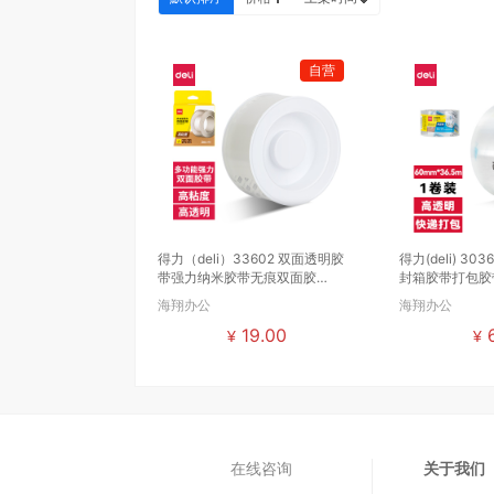
自营
得力（deli）33602 双面透明胶
得力(deli) 3
带强力纳米胶带无痕双面胶
封箱胶带打包胶带 
（5cm*3...
海翔办公
海翔办公
19.00
6
¥
¥
在线咨询
关于我们