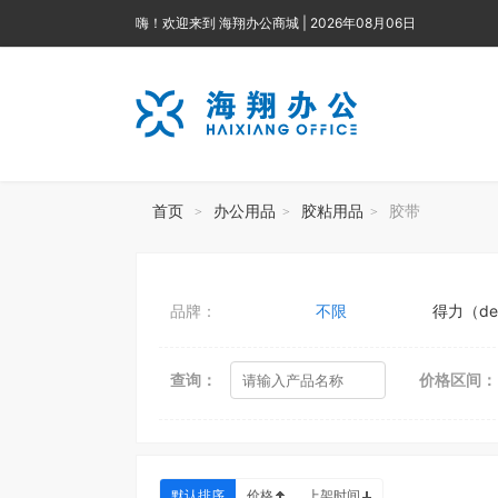
嗨！欢迎来到 海翔办公商城 | 2026年08月06日
首页
办公用品
胶粘用品
胶带
>
>
>
品牌：
不限
得力（del
查询：
价格区间：
默认排序
价格
上架时间