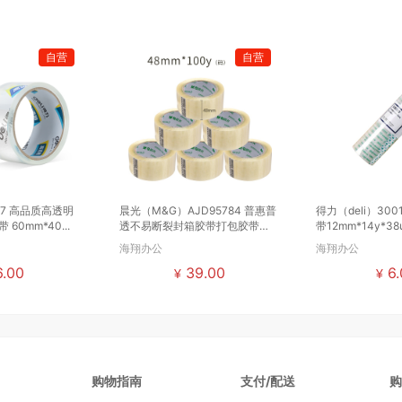
自营
自营
0367 高品质高透明
晨光（M&G）AJD95784 普惠普
得力（deli）30
60mm*40...
透不易断裂封箱胶带打包胶带
带12mm*14y*38u
48mm...
海翔办公
海翔办公
.00
39.00
6.
¥
¥
购物指南
支付/配送
购