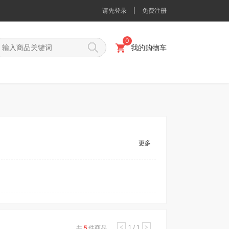
请先登录
|
免费注册
0
我的购物车
更多
1 / 1
共
5
件商品
<
>