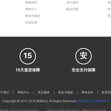
购物流程
支付说明
免
帮助中心
配送范围
售
配送与验收
用
发票说明
15
安
15天退货保障
安全支付保障
关于我们
|
帮助中心
|
售后服务
|
配送与验收
|
商务合作
|
联系我
Copyright © 2015-2019 海翔办公 All Rights Reserved.
鲁ICP备12014560号-3
网安备 37020302370381号
增值电信业务经营许可证：鲁B2-20200089