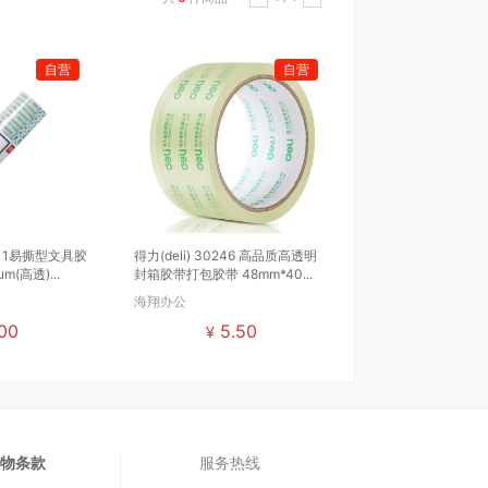
自营
自营
011易撕型文具胶
得力(deli) 30246 高品质高透明
m(高透)...
封箱胶带打包胶带 48mm*40...
海翔办公
00
5.50
¥
物条款
服务热线