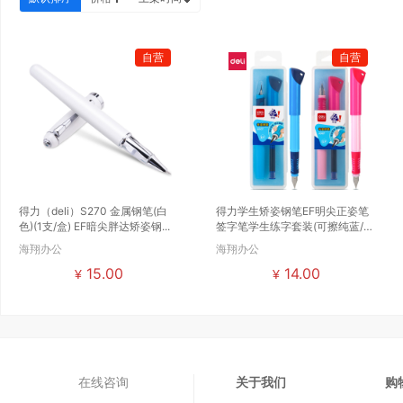
自营
自营
得力（deli）S270 金属钢笔(白
得力学生矫姿钢笔EF明尖正姿笔
色)(1支/盒) EF暗尖胖达矫姿钢...
签字笔学生练字套装(可擦纯蓝/笔
壳蓝色)(...
海翔办公
海翔办公
15.00
14.00
¥
¥
在线咨询
关于我们
购