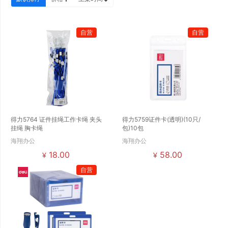
自营
自营
得力5764 证件挂绳工作卡绳 夹头
得力5759证件卡(透明)(10只/
挂绳 胸卡绳
包)10包
海翔办公
海翔办公
18.00
58.00
¥
¥
自营