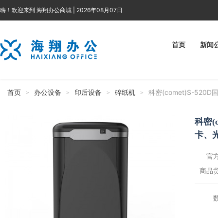
嗨！欢迎来到 海翔办公商城 | 2026年08月07日
首页
新闻
首页
办公设备
印后设备
碎纸机
科密(comet)S-5
>
>
>
>
科密(
卡、
官方
商品货