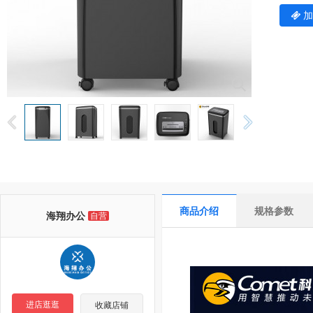
加

商品介绍
规格参数
海翔办公
自营
进店逛逛
收藏店铺